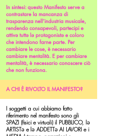
In sintesi: questo Manifesto serve a
contrastare la mancanza di
trasparenza nell’industria musicale,
rendendo consapevoli, partecipi e
attivə tuttə lə protagonistə e coloro
che intendono farne parte. Per
cambiare le cose, è necessario
cambiare mentalità. E per cambiare
mentalità, è necessario conoscere ciò
che non funziona.
A CHI È RIVOLTO IL MANIFESTO?
I soggetti a cui abbiamo fatto
riferimento nel manifesto sono gli
SPAZI (fisici e virtuali) il PUBBLICO, l
ə
ARTIST
ə
e l
ə
ADDETT
ə
AI LAVORI e i