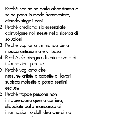
Perché non se ne parla abbastanza o
se ne parla in modo frammentato,
citando singoli casi
Perché crediamo sia essenziale
coinvolgere noi stess
ə
nella ricerca di
soluzioni
Perché vogliamo un mondo della
musica antisessista e virtuoso
Perché c’è bisogno di chiarezza e di
informazioni precise
Perché vogliamo che
nessun
ə
artist
ə
o addett
ə
ai lavori
subisca molestie o possa sentirsi
esclus
ə
Perché troppe persone non
intraprendono questa carriera,
sfiduciate dalla mancanza di
informazioni o dall’idea che ci sia