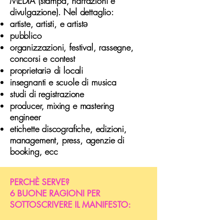
MEDIA (stampa, narrazioni e
divulgazione). Nel dettaglio:
artiste, artisti, e artist
ə
pubblico
organizzazioni, festival, rassegne,
concorsi e contest
proprietari
ə
di locali
insegnanti e scuole di musica
studi di registrazione
producer, mixing e mastering
engineer
etichette discografiche, edizioni,
management, press, agenzie di
booking, ecc
PERCHÈ SERVE?
6 BUONE RAGIONI PER
SOTTOSCRIVERE IL MANIFESTO: